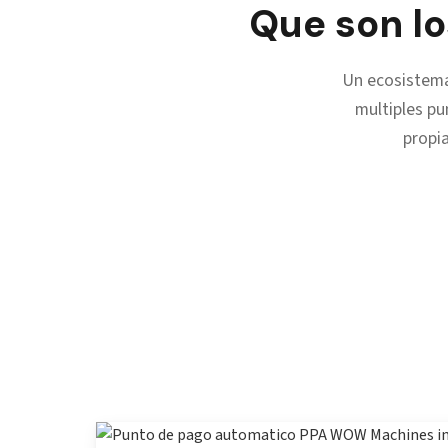
Que son l
Un ecosistema
multiples pu
propi