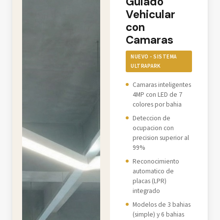
Guiado
Vehicular
con
Camaras
NUEVO - SISTEMA
ULTRAPARK
Camaras inteligentes
4MP con LED de 7
colores por bahia
Deteccion de
ocupacion con
precision superior al
99%
Reconocimiento
automatico de
placas (LPR)
integrado
Modelos de 3 bahias
(simple) y 6 bahias