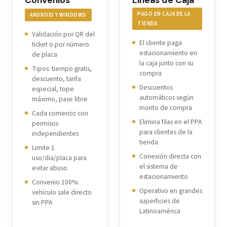
Convenios
Lineas de Caja
PAGO EN CAJA DE LA
ANDROID Y WINDOWS
TIENDA
Validación por QR del
El cliente paga
ticket o por número
estacionamiento en
de placa
la caja junto con su
Tipos: tiempo gratis,
compra
descuento, tarifa
Descuentos
especial, tope
automáticos según
máximo, pase libre
monto de compra
Cada comercio con
Elimina filas en el PPA
permisos
para clientes de la
independientes
tienda
Limite 1
Conexión directa con
uso/dia/placa para
el sistema de
evitar abuso
estacionamiento
Convenio 100%:
Operativo en grandes
vehículo sale directo
superficies de
sin PPA
Latinoamérica