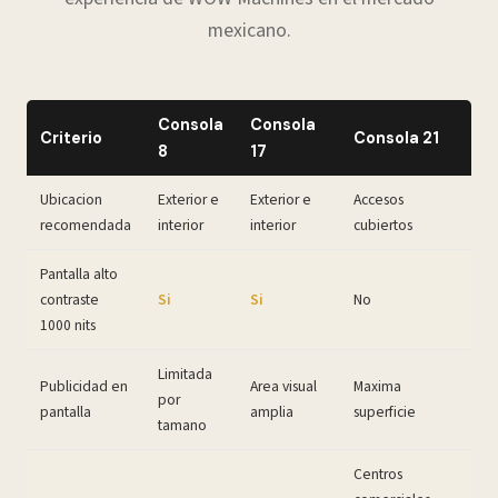
mexicano.
Consola
Consola
Criterio
Consola 21
8
17
Ubicacion
Exterior e
Exterior e
Accesos
recomendada
interior
interior
cubiertos
Pantalla alto
contraste
Si
Si
No
1000 nits
Limitada
Publicidad en
Area visual
Maxima
por
pantalla
amplia
superficie
tamano
Centros