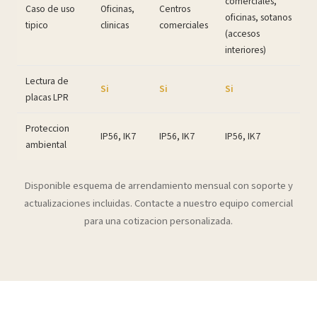
comerciales,
Caso de uso
Oficinas,
Centros
oficinas, sotanos
tipico
clinicas
comerciales
(accesos
interiores)
Lectura de
Si
Si
Si
placas LPR
Proteccion
IP56, IK7
IP56, IK7
IP56, IK7
ambiental
Disponible esquema de arrendamiento mensual con soporte y
actualizaciones incluidas. Contacte a nuestro equipo comercial
para una cotizacion personalizada.